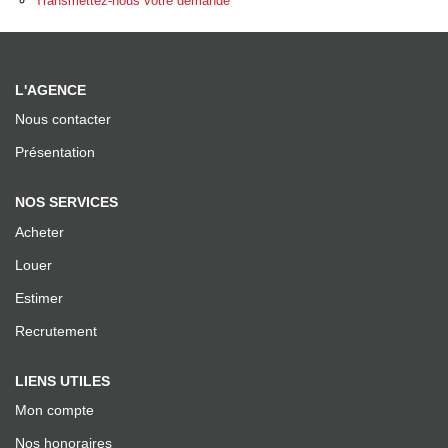
Transmettez-nous votre demande
Recrutement
Facebook
Instagram
L'AGENCE
Nous contacter
AVIS
Présentation
Meilleurs Agents
NOS SERVICES
Avis Google
Acheter
Louer
Estimer
ALERTE MAIL
Recrutement
ACTUS
LIENS UTILES
Mon compte
ESTIMATION EN LIGNE
Nos honoraires