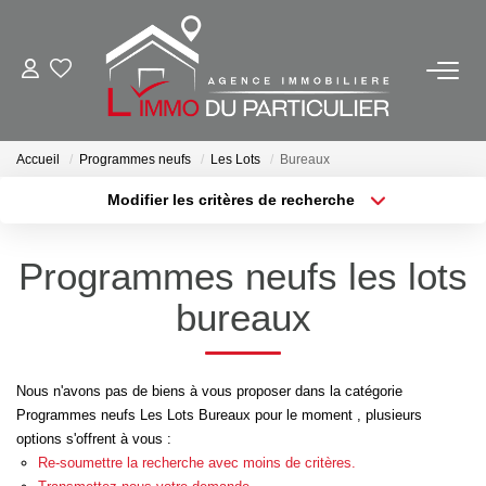
NOS BIENS EN VENTE
Ancien
Accueil
Programmes neufs
Les Lots
Bureaux
Neuf
Modifier les critères de recherche
Localisation
Type de bien
Outils Financiers
Localisation
Sélectionnez...
Programmes neufs les lots
Surface min
Budget max
bureaux
NOS BIENS VENDUS
Plus de critères
Créer une alerte
NOTRE AGENCE
Nous n'avons pas de biens à vous proposer dans la catégorie
Programmes neufs Les Lots Bureaux pour le moment , plusieurs
Contact
options s'offrent à vous :
Re-soumettre la recherche avec moins de critères.
Notre Équipe