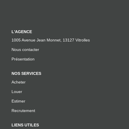
Facebook
Instagram
L'AGENCE
AVIS
1005 Avenue Jean Monnet, 13127 Vitrolles
Nous contacter
Meilleurs Agents
Présentation
Avis Google
NOS SERVICES
ALERTE MAIL
Acheter
Louer
ACTUS
Estimer
Recrutement
ESTIMATION EN LIGNE
LIENS UTILES