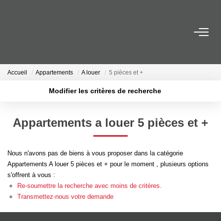
NOS BIENS EN VENTE
Ancien
Accueil
Appartements
A louer
5 pièces et +
Neuf
Modifier les critères de recherche
Outils Financiers
Localisation
Type de bien
Surface min
Budget max
Appartements a louer 5 pièces et +
Plus de critères
Créer une alerte
NOS BIENS VENDUS
Nous n'avons pas de biens à vous proposer dans la catégorie
Appartements A louer 5 pièces et + pour le moment , plusieurs options
NOTRE AGENCE
s'offrent à vous :
Re-soumettre la recherche avec moins de critères.
Contact
Transmettez-nous votre demande
Notre Équipe
Recrutement