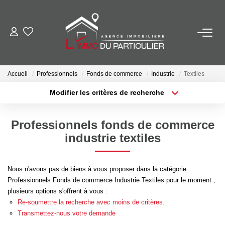
NOS BIENS EN VENTE
Ancien
Accueil
Professionnels
Fonds de commerce
Industrie
Textiles
Neuf
Modifier les critères de recherche
Outils Financiers
Localisation
Type de bien
Surface min
Budget max
Professionnels fonds de commerce
industrie textiles
Plus de critères
Créer une alerte
NOS BIENS VENDUS
Nous n'avons pas de biens à vous proposer dans la catégorie
NOTRE AGENCE
Professionnels Fonds de commerce Industrie Textiles pour le moment ,
Contact
plusieurs options s'offrent à vous :
Re-soumettre la recherche avec moins de critères.
Notre Équipe
Transmettez-nous votre demande
Recrutement