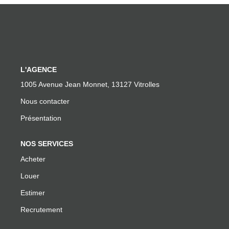
Facebook
Instagram
AVIS
L'AGENCE
1005 Avenue Jean Monnet, 13127 Vitrolles
Meilleurs Agents
Nous contacter
Avis Google
Présentation
ALERTE MAIL
NOS SERVICES
Acheter
ACTUS
Louer
Estimer
ESTIMATION EN LIGNE
Recrutement