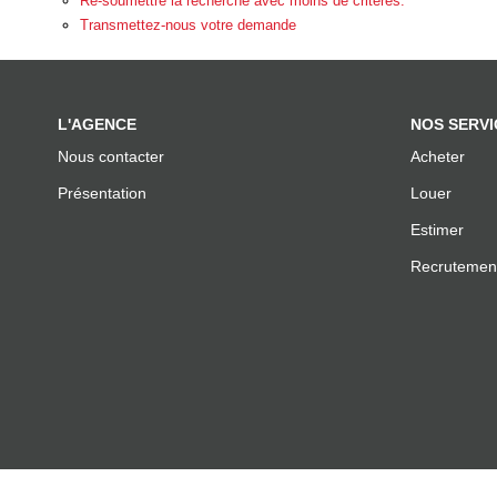
Re-soumettre la recherche avec moins de critères.
Transmettez-nous votre demande
L'AGENCE
NOS SERVI
Nous contacter
Acheter
Présentation
Louer
Estimer
Recrutemen