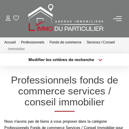
NOS BIENS EN VENTE
Ancien
Accueil
Professionnels
Fonds de commerce
Services / Conseil
Immobilier
Neuf
Modifier les critères de recherche
Outils Financiers
Localisation
Type de bien
Localisation
Sélectionnez...
Professionnels fonds de
NOS BIENS VENDUS
Surface min
Budget max
commerce services /
Plus de critères
Créer une alerte
conseil immobilier
NOTRE AGENCE
Contact
Nous n'avons pas de biens à vous proposer dans la catégorie
Notre Équipe
Professionnels Fonds de commerce Services / Conseil Immobilier pour