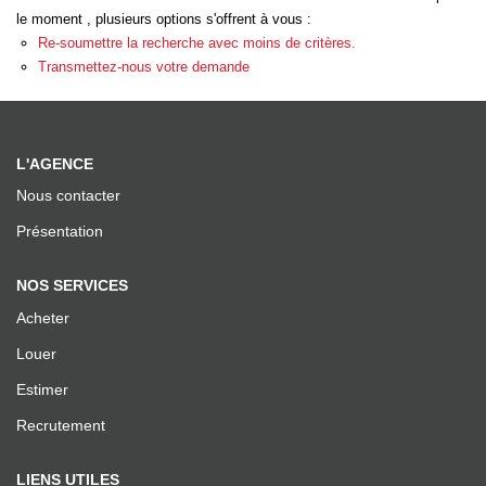
Recrutement
le moment , plusieurs options s'offrent à vous :
Re-soumettre la recherche avec moins de critères.
Facebook
Transmettez-nous votre demande
Instagram
AVIS
L'AGENCE
Nous contacter
Meilleurs Agents
Présentation
Avis Google
NOS SERVICES
Acheter
ALERTE MAIL
Louer
Estimer
ACTUS
Recrutement
ESTIMATION EN LIGNE
LIENS UTILES