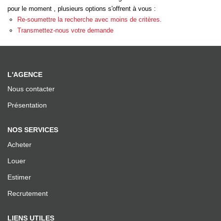
Recrutement
pour le moment , plusieurs options s'offrent à vous :
Re-soumettre la recherche avec moins de critères.
Facebook
Transmettez-nous votre demande
Instagram
AVIS
L'AGENCE
Nous contacter
Meilleurs Agents
Présentation
Avis Google
NOS SERVICES
Acheter
ALERTE MAIL
Louer
Estimer
ACTUS
Recrutement
ESTIMATION EN LIGNE
LIENS UTILES