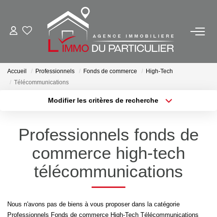
NOS BIENS EN VENTE
Ancien
Accueil
Professionnels
Fonds de commerce
High-Tech
Télécommunications
Neuf
Modifier les critères de recherche
Outils Financiers
Localisation
Type de bien
Localisation
Sélectionnez...
Professionnels fonds de
NOS BIENS VENDUS
Surface min
Budget max
commerce high-tech
Plus de critères
Créer une alerte
télécommunications
NOTRE AGENCE
Contact
Nous n'avons pas de biens à vous proposer dans la catégorie
Notre Équipe
Professionnels Fonds de commerce High-Tech Télécommunications