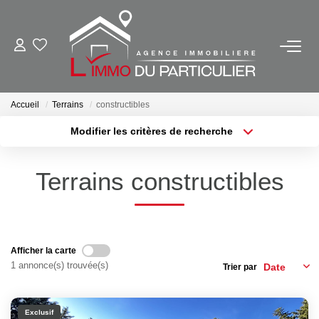
NOS BIENS EN VENTE
Ancien
Accueil
Terrains
constructibles
Neuf
Modifier les critères de recherche
Localisation
Type de bien
Outils Financiers
Localisation
Sélectionnez...
Terrains constructibles
Surface min
Budget max
NOS BIENS VENDUS
Plus de critères
Créer une alerte
NOTRE AGENCE
Afficher la carte
1 annonce(s) trouvée(s)
Trier par
Contact
Notre Équipe
Exclusif