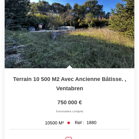
Recrutement
Facebook
Instagram
AVIS
Meilleurs Agents
Avis Google
Terrain 10 500 M2 Avec Ancienne Bâtisse.
,
Ventabren
ALERTE MAIL
750 000 €
ACTUS
honoraires compris
Réf :
1880
10500
M²
ESTIMATION EN LIGNE