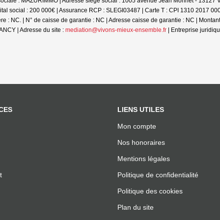
ociale : MAZURIMMO | Adresse siège social : 1005 avenue Jean Monnet - 13127 Vi
tal social : 200 000€ | Assurance RCP : SLEGI03487 |
Carte T : CPI 1310 2017 000
 NC. | N° de caisse de garantie : NC | Adresse caisse de garantie : NC | Montant
NCY | Adresse du site :
mediation@vivons-mieux-ensemble.fr
|
Entreprise juridi
CES
LIENS UTILES
Mon compte
Nos honoraires
Mentions légales
t
Politique de confidentialité
Politique des cookies
Plan du site