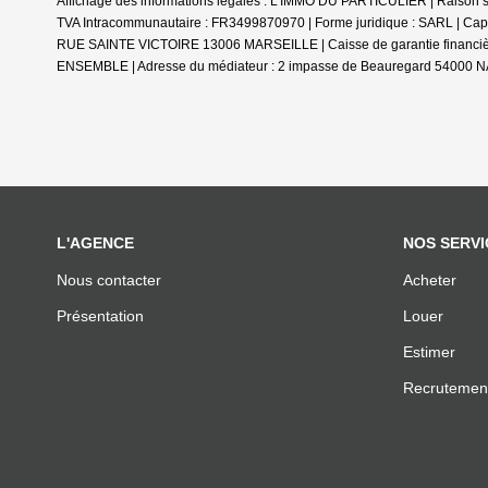
Affichage des informations légales : L'IMMO DU PARTICULIER | Raison s
TVA Intracommunautaire : FR3499870970 | Forme juridique : SARL | Capi
RUE SAINTE VICTOIRE 13006 MARSEILLE | Caisse de garantie financière :
ENSEMBLE | Adresse du médiateur : 2 impasse de Beauregard 54000 NA
L'AGENCE
NOS SERVI
Nous contacter
Acheter
Présentation
Louer
Estimer
Recrutemen