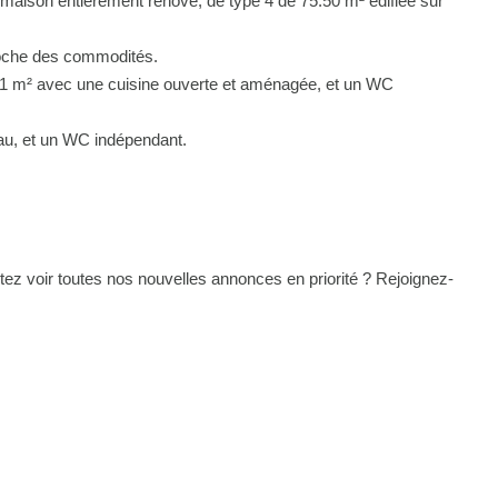
ie maison entièrement rénové, de type 4 de 75.50 m² édifiée sur
roche des commodités.
 31 m² avec une cuisine ouverte et aménagée, et un WC
eau, et un WC indépendant.
tez voir toutes nos nouvelles annonces en priorité ? Rejoignez-