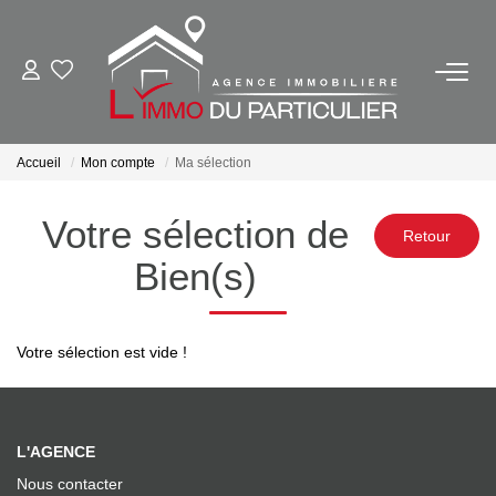
NOS BIENS EN VENTE
Ancien
Accueil
Mon compte
Ma sélection
Neuf
Votre sélection de
Outils Financiers
Bien(s)
NOS BIENS VENDUS
Votre sélection est vide !
NOTRE AGENCE
Contact
L'AGENCE
Notre Équipe
Nous contacter