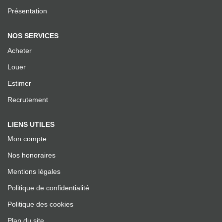
Recrutement
Présentation
Facebook
NOS SERVICES
Instagram
Acheter
Louer
AVIS
Estimer
Meilleurs Agents
Recrutement
Avis Google
LIENS UTILES
Mon compte
ALERTE MAIL
Nos honoraires
Mentions légales
ACTUS
Politique de confidentialité
Politique des cookies
ESTIMATION EN LIGNE
Plan du site